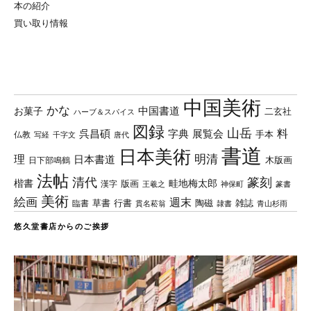
本の紹介
買い取り情報
中国美術
かな
中国書道
お菓子
二玄社
ハーブ＆スパイス
図録
山岳
料
呉昌碩
字典
展覧会
手本
仏教
写経
千字文
唐代
書道
日本美術
理
明清
日本書道
木版画
日下部鳴鶴
法帖
清代
篆刻
楷書
畦地梅太郎
版画
漢字
王羲之
篆書
神保町
美術
絵画
週末
草書
行書
陶磁
臨書
雑誌
貫名菘翁
青山杉雨
隷書
悠久堂書店からのご挨拶