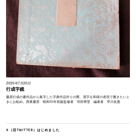
2026年7月20日
行成字鏡
藤原行成の書作品から集字した字典作品作りの際、漢字を和様の表現で書きたいと
きにお勧め。西東書房 昭和10年初版監修者 羽田華埜 編著者 早川友惠
X（旧TWITTER）はじめました