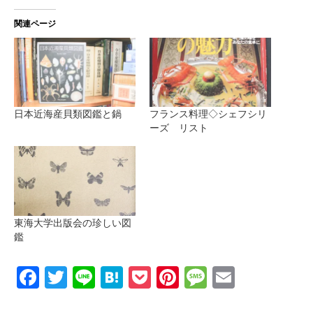
関連ページ
日本近海産貝類図鑑と鍋
フランス料理◇シェフシリ
ーズ リスト
東海大学出版会の珍しい図
鑑
Facebook
Twitter
Line
Hatena
Pocket
Pinterest
Message
Email