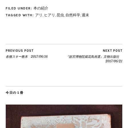
本の紹介
FILED UNDER:
アリ
,
ヒアリ
,
昆虫
,
自然科学
,
週末
TAGGED WITH:
PREVIOUS POST
NEXT POST
各種スキー教本 2017/06/16
『故宮博物院蔵花鳥画選』文物出版社
2017/06/21
今日の１冊