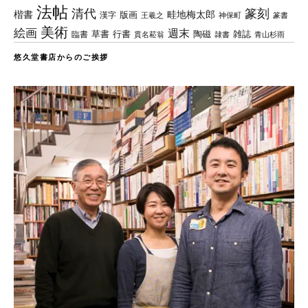
法帖
清代
篆刻
楷書
畦地梅太郎
版画
漢字
王羲之
篆書
神保町
美術
絵画
週末
草書
行書
陶磁
臨書
雑誌
貫名菘翁
青山杉雨
隷書
悠久堂書店からのご挨拶