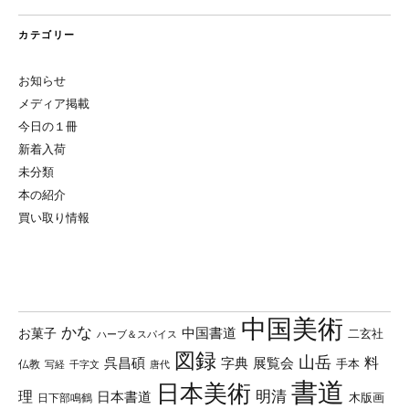
カテゴリー
お知らせ
メディア掲載
今日の１冊
新着入荷
未分類
本の紹介
買い取り情報
中国美術
かな
中国書道
お菓子
二玄社
ハーブ＆スパイス
図録
山岳
料
呉昌碩
字典
展覧会
手本
仏教
写経
千字文
唐代
書道
日本美術
理
明清
日本書道
木版画
日下部鳴鶴