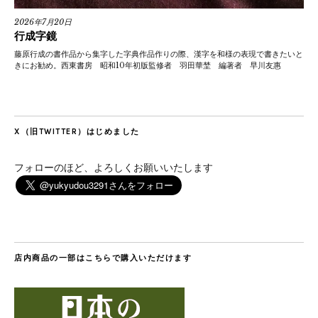
2026年7月20日
行成字鏡
藤原行成の書作品から集字した字典作品作りの際、漢字を和様の表現で書きたいと
きにお勧め。西東書房 昭和10年初版監修者 羽田華埜 編著者 早川友惠
X（旧TWITTER）はじめました
フォローのほど、よろしくお願いいたします
店内商品の一部はこちらで購入いただけます