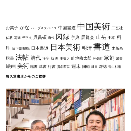
中国美術
かな
中国書道
お菓子
二玄社
ハーブ＆スパイス
図録
山岳
料
呉昌碩
字典
展覧会
手本
仏教
写経
千字文
唐代
書道
日本美術
理
明清
日本書道
木版画
日下部鳴鶴
法帖
清代
篆刻
楷書
畦地梅太郎
版画
漢字
王羲之
篆書
神保町
美術
絵画
週末
草書
行書
陶磁
臨書
雑誌
貫名菘翁
青山杉雨
隷書
悠久堂書店からのご挨拶