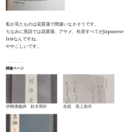
私が見たものは花菖蒲で間違いなさそうです。
ちなみに英語では花菖蒲、アヤメ、杜若すべてがJapanese
Irisなんですね。
ややこしいです。
関連ページ
伊闕佛龕碑 鈴木翠軒
友鏡 尾上柴舟