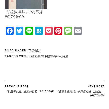
『六朝の書法』中村不折
2017/12/09
Facebook
Twitter
Line
Hatena
Pocket
Pinterest
Message
Email
本の紹介
FILED UNDER:
図録
,
美術
,
自然科学
,
花菖蒲
TAGGED WITH:
PREVIOUS POST
NEXT POST
『和菓子技法』主婦の友社 2017/06/03
『唐墨名品集成』宇野雪村編 講談社
2017/06/07