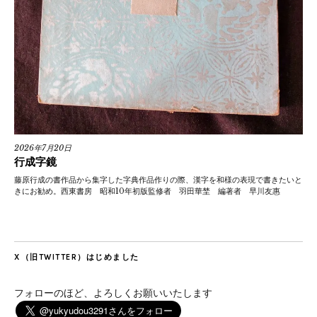
2026年7月20日
行成字鏡
藤原行成の書作品から集字した字典作品作りの際、漢字を和様の表現で書きたいと
きにお勧め。西東書房 昭和10年初版監修者 羽田華埜 編著者 早川友惠
X（旧TWITTER）はじめました
フォローのほど、よろしくお願いいたします