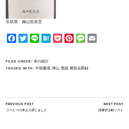
名硯展 繭山龍泉堂
Facebook
Twitter
Line
Hatena
Pocket
Pinterest
Message
Email
本の紹介
FILED UNDER:
中国書道
,
傅山
,
墨蹟
,
展覧会図録
TAGGED WITH:
PREVIOUS POST
NEXT POST
コーヒーの本も入荷しました
清雅堂法帖リスト