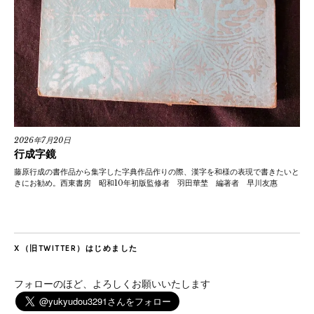
2026年7月20日
行成字鏡
藤原行成の書作品から集字した字典作品作りの際、漢字を和様の表現で書きたいと
きにお勧め。西東書房 昭和10年初版監修者 羽田華埜 編著者 早川友惠
X（旧TWITTER）はじめました
フォローのほど、よろしくお願いいたします