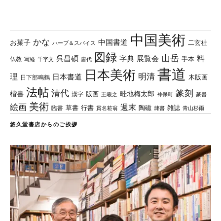
中国美術
かな
中国書道
お菓子
二玄社
ハーブ＆スパイス
図録
山岳
料
呉昌碩
字典
展覧会
手本
仏教
写経
千字文
唐代
書道
日本美術
理
明清
日本書道
木版画
日下部鳴鶴
法帖
清代
篆刻
楷書
畦地梅太郎
版画
漢字
王羲之
篆書
神保町
美術
絵画
週末
草書
行書
陶磁
臨書
雑誌
貫名菘翁
青山杉雨
隷書
悠久堂書店からのご挨拶