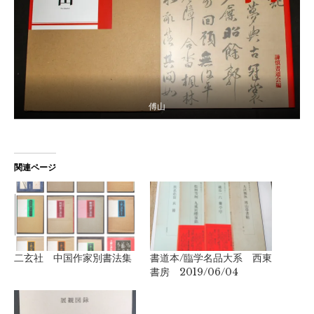
傅山
関連ページ
二玄社 中国作家別書法集
書道本/臨学名品大系 西東
書房 2019/06/04