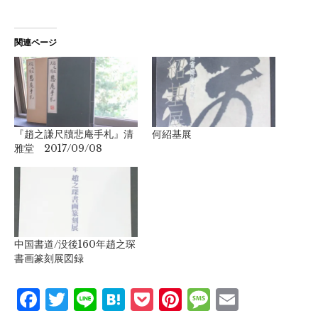
関連ページ
『趙之謙尺牘悲庵手札』清
何紹基展
雅堂 2017/09/08
中国書道/没後160年趙之琛
書画篆刻展図録
Facebook
Twitter
Line
Hatena
Pocket
Pinterest
Message
Email