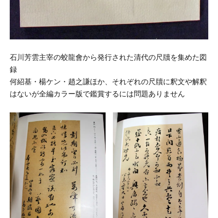
石川芳雲主宰の蛟龍會から発行された清代の尺牘を集めた図
録
何紹基・楊ケン・趙之謙ほか、それぞれの尺牘に釈文や解釈
はないが全編カラー版で鑑賞するには問題ありません