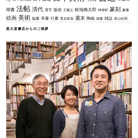
法帖
清代
篆刻
楷書
畦地梅太郎
版画
漢字
王羲之
篆書
神保町
美術
絵画
週末
草書
行書
陶磁
臨書
雑誌
貫名菘翁
青山杉雨
隷書
悠久堂書店からのご挨拶