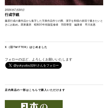
2026年7月20日
行成字鏡
藤原行成の書作品から集字した字典作品作りの際、漢字を和様の表現で書きたいと
きにお勧め。西東書房 昭和10年初版監修者 羽田華埜 編著者 早川友惠
X（旧TWITTER）はじめました
フォローのほど、よろしくお願いいたします
店内商品の一部はこちらで購入いただけます