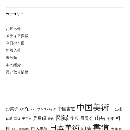
カテゴリー
お知らせ
メディア掲載
今日の１冊
新着入荷
未分類
本の紹介
買い取り情報
中国美術
かな
中国書道
お菓子
二玄社
ハーブ＆スパイス
図録
山岳
料
呉昌碩
字典
展覧会
手本
仏教
写経
千字文
唐代
書道
日本美術
理
明清
日本書道
木版画
日下部鳴鶴