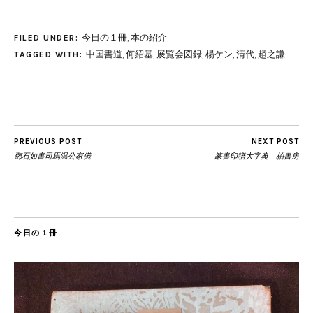
今日の１冊
,
本の紹介
FILED UNDER:
中国書道
,
何紹基
,
展覧会図録
,
楊ケン
,
清代
,
趙之謙
TAGGED WITH:
PREVIOUS POST
NEXT POST
鄧石如書司馬温公家儀
篆書印譜大字典 柏書房
今日の１冊