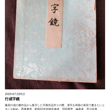
2026年7月20日
行成字鏡
藤原行成の書作品から集字した字典作品作りの際、漢字を和様の表現で書きたいと
きにお勧め。西東書房 昭和10年初版監修者 羽田華埜 編著者 早川友惠