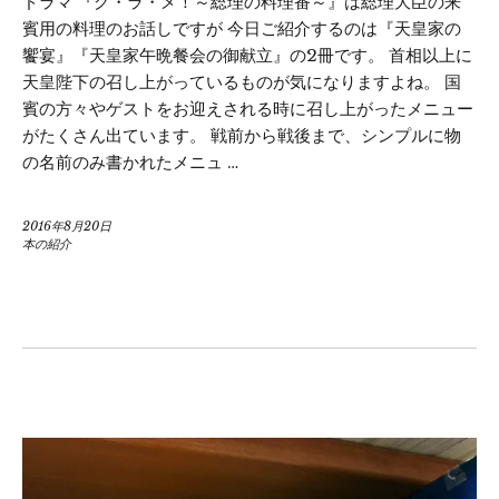
ドラマ 『グ・ラ・メ！～総理の料理番～』は総理大臣の来
賓用の料理のお話しですが 今日ご紹介するのは『天皇家の
饗宴』『天皇家午晩餐会の御献立』の2冊です。 首相以上に
天皇陛下の召し上がっているものが気になりますよね。 国
賓の方々やゲストをお迎えされる時に召し上がったメニュー
がたくさん出ています。 戦前から戦後まで、シンプルに物
の名前のみ書かれたメニュ …
2016年8月20日
本の紹介