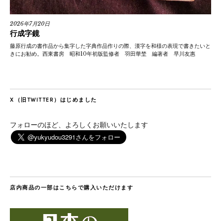
2026年7月20日
行成字鏡
藤原行成の書作品から集字した字典作品作りの際、漢字を和様の表現で書きたいと
きにお勧め。西東書房 昭和10年初版監修者 羽田華埜 編著者 早川友惠
X（旧TWITTER）はじめました
フォローのほど、よろしくお願いいたします
店内商品の一部はこちらで購入いただけます